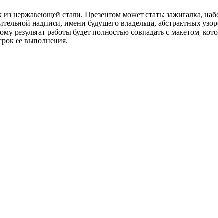
из нержавеющей стали. Презентом может стать: зажигалка, набо
вительной надписи, имени будущего владельца, абстрактных узо
ому результат работы будет полностью совпадать с макетом, ко
срок ее выполнения.