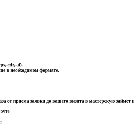
,.cdr,.ai).
ие в необходимом формате.
за от приема заявки до вашего визита в мастерскую займет не
почте
т